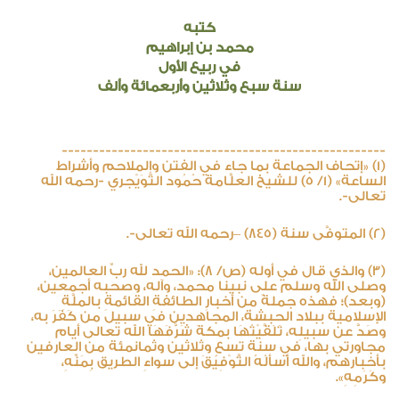
كتبه
محمد بن إبراهيم
في ربيع الأول
سنة سبع وثلاثين وأربعمائة وألف
----------------------------------------------------
(1) «إتحاف الجماعة بما جاء في الفتن والملاحم وأشراط
الساعة» (1/ 5) للشيخ العلَّامة حُمُود التُّوَيْجري -رحمه الله
تعالى-.
(2) المتوفَّى سنة (845) –رحمه الله تعالى-.
(3) والذي قال في أوله (ص/ 8): «الحمد لله ربِّ العالمين،
وصلى الله وسلم على نبينا محمد، وآله، وصحبه أجمعين،
(وبعد)؛ فهذه جملةٌ مِن أخبارِ الطائفةِ القائمةِ بالملَّةِ
الإسلامية ببلاد الحبشة، المجاهدين في سبيل من كَفَرَ به،
وصَدَّ عن سبيلِه، تَلَقَّيْتُهَا بمكةَ شَرَّفَهَا الله تعالى أيام
مجاورتي بها، في سنة تسعٍ وثلاثين وثمانمئة من العارفين
بأخبارهم، والله أسألُهُ التَّوْفِيقَ إلى سواءِ الطريق بِمَنِّهِ،
وكَرَمِهِ».