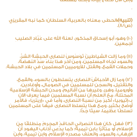
.
(تنبيه):
الحطى معناه بالعربية: السلطان؛ كما نبه المقريزي
(ص/8).
(10) وهو: أبو إسحاق المذكور، لعنة الله على عُبَّادِ الصليبِ
أجمعين.
(11) وما زالت الشياطينُ تُوَسْوِسُ لنصارى الحبشةِ الشرَّ،
والسوءَ تجاه المسلمين، ومن آخرِ هذا بناءُ سَدِّ النهضة،
وحملات القمع، والقتل للأروميين المسلمين في بلاد الحبشة.
(12) وما زال الأحباشُ النصارى يتسلطون بالسوء، والقمعِ،
والتقتيل، والسجنِ للمسلمين في الصومال، وأوغادين،
وأوروميا، وهرر، وغيرها من أقاليم، ومدن الحبشة الإسلامية
المحتلة، مع العلم أن نسبة المسلمين فيما يعرف الآن
بـ«إثيوبيا» أكبرُ من نسبة النصارى، وأما في «إريتريا» فالأمر
أوضح بكثير، ومع هذا يتسلط النصارى فيها على المسلمين
تسلطًا عظيمًا، سيئًا جدًّا.
(13) فهل كان هذا النصراني الحاقدُ المجرمُ منطلقًا مِن
الإسلام، أو متأثرًا بابنِ تيمية؛ كما يدَّعِي أذنابُ اليهودِ أنَّ
الإرهابَ، والسوءَ، والعنفَ مصدرُه الإسلامُ، وابنُ تيمية، وابنُ