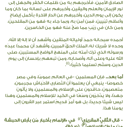
الصادقِ الأمين، فأخرجهم به من ظلماتِ الكفرِ والجهلِ إلى
نور الإيمانِ والعلمِ واليقين، وأخبرهم على لسانه بما كان وما
يكون إلى يوم الدين، وأخبرهم عن الدار الآخرة بأكمل إيضاحٍ
وأعظم تَبْيِين، فمن آمن به، وبما جاء به فهو من المفلحين،
ومن كان في رَيْبٍ مما صَحَّ عنه فهو من الخاسرين.
أحمده سبحانه حمدَ أوليائِه المتقين، وأشهد أن لا إله إلا الله،
وحده لا شريك له، الملكِ الحقِّ المبين، وأشهد أن محمدًا عبدُه
ورسولُه؛ الذي ترك أمته على المنهج الواضح المستبين، صلى
الله عليه وعلى آلِه، وأصحابِه، ومن تبعهم بإحسان إلى يومِ
(1)
الدين، وسلَّم تسليما كثيرًا»
.
أما بعد...
فإن المسلمين -في العالم عمومًا، وفي مصر
خصوصًا- ينبغي أن يعلموا أن النَّصَارى الأَحْبَاش مجرمون،
متعصبون، حاقدون على الإسلام، والمسلمين، ولا يَأْلُونَ
جهدًا، ولا يَدَّخِرُونَ وسْعًا في الكَيد للإسلام والمسلمين، وهذا
ليس شيئًا جديدًا، بل هو أمرٌ قديمٌ استمر عبر القرون إلى
يومنا هذا.
(2)
- قال التَّقِيُّ المقريزي
في «الإلمام بأخبار مَن بأرض الحبشة
(3)
مِن ملوكِ الإسلام»
(ص/9):