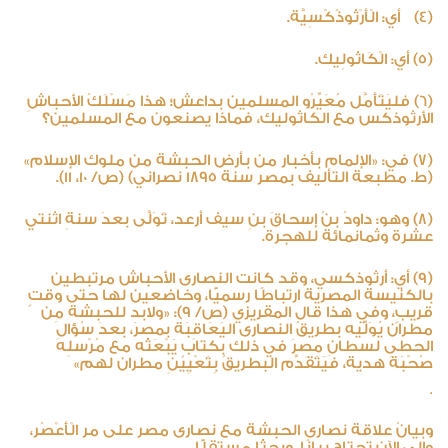
(4) أي: الْأرْثُوذُكْسِيَّة.
(5) أي: الْكَاثُولِيك.
(6) فليَتَأَمَّل مُعَيِّرُو المسلمين بداعش؛ هذا مَسْلَكُ الأحباشِ
الأرثوذكس مع الكاثوليك، فماذا يصنعون مع المسلمين؟
(7) في: «الإلمام بأخبار من بأرض الحبشة من ملوك الإسلام»
(ط. مطبعة التأليف بمصر سنة 1895 نصراني) (ص/ 10، 11).
(8) وهو: داودُ بنُ إسحاقَ بنِ سيف أرعد، تَوَلَّى بعدَ سنةِ اثنتي
عشرة وثمانمائة للهجرة.
(9) أي: أرثوذكسي، وقد كانت النصارى الأحباش مرتبطين
بالكنيسة المصرية ارتباطًا رسميًّا، وخاضعين لها حتى وقتٍ
قريبٍ، وفي هذا قال المقريزي (ص/ 9): «ولابد للحبشة مِن
مطران يُوَلِّيه بطريقُ النصارى اليَعَاقِبَة بمصرَ، بعدَ سُؤالِ
الحطى لسطانِ مصرَ في ذلك بكتابٍ يَبْعَثُه مع مُرْسلِه
صُحْبَةَ هدية، فيَتَقَدَّم البطريقُ بِتَعْيِينِ مطران لهم»
.
وبيانُ علاقة نصارى الحبشة مع نصارى مصر على مر الْأَعْصُر،
وإلى الآن تحتاج بيانًا، وبحثًا مستقلًّا