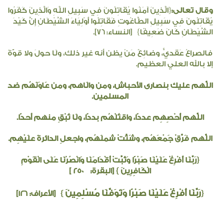
وقال تعالى:
{
الَّذِينَ آمَنُوا يُقَاتِلُونَ فِي سَبِيلِ اللَّهِ وَالَّذِينَ كَفَرُوا
يُقَاتِلُونَ فِي سَبِيلِ الطَّاغُوتِ فَقَاتِلُوا أَوْلِيَاءَ الشَّيْطَانِ إِنَّ كَيْدَ
الشَّيْطَانِ كَانَ ضَعِيفًا
}
[النساء: ٧٦].
فالصراعُ عَقديٌّ، وضائِعٌ مَنْ يظن أنه غير ذلك، ولَا حولَ ولا قوًّةَ
إلا بالله العلي العظيم.
اللَّهم عليك بنصارى الأحباش، ومن والَاهم، ومن عَاوَنَهُم ضد
المسلمين.
اللَّهم أَحْصِهِم عددًا، واقتُلْهُم بددًا، ولَا تُبْقِ منهم أحدًا.
اللَّهم فَرِّقْ جَمْعَهُم، وشَتِّتْ شملَهُم، واجعلِ الدائرةَ علَيْهِم.
{رَبَّنَا أَفْرِغْ عَلَيْنَا صَبْرًا وَثَبِّتْ أَقْدَامَنَا وَانْصُرْنَا عَلَى الْقَوْمِ
الْكَافِرِينَ
} [البقرة:
250
]
رَبَّنَا أَفْرِغْ عَلَيْنَا صَبْرًا وَتَوَفَّنَا مُسْلِمِينَ
{
}
[الأعراف:
١٢٦
]