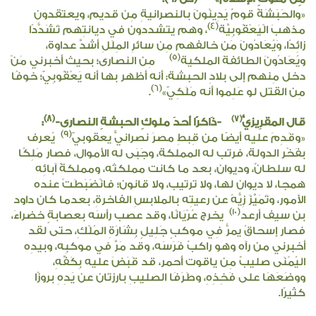
«والحَبَشَةُ قومٌ يَدِينُونَ بالنصرانيةِ مِن قديم، ويعتقدون
(4)
مذهبَ الْيَعْقُوبِيَّة
، وهم يتشددون في ديانتِهم تَشَدُّدًا
زائِدًا، وَيُعَادُونَ مَن خالفهم مِن سائرِ المِلَلِ أشدَّ عداوة،
(5)
ويُعَادُونَ الطائفةَ الملكية
مِن النصارى؛ بحيث أخبرني مَنْ
دخل مِنهم إلى بلادِ الحبشة: أنه أظهر بها أنه يَعْقُوبِيّ؛ خوفًا
(6)
مِن القتل لو عَلِموا أنه مَلَكِيّ»
.
(8)
(7)
قال المقرِيزيُّ
-ذَاكرًا أحدَ ملوكِ الحبشةِ النصارى-
:
(9)
«وقَدِمَ عليه أيضًا من قِبطِ مصرَ نصرانيٌّ يعقوبيّ
يُعرف
بفَخْر الدولة، فرتب له المملكة، وجَبَى له الأموال، فصار مَلِكًا
له سلطانٌ، وديوان، بعد ما كانت مملكتُه، ومملكةُ آبائِه
همجا، لا ديوان لها، ولا ترتيب، ولا قانون؛ فانْضَبَطَتْ عنده
الأمور، وتَمَيَّزَ زِيُّهُ عن رعيتِه بالملابسِ الفاخرةِ، بعدما كان داود
(10)
بن سيف أرعد
يخرج عُرْيَانًا، وقد عصب رأسَه بعصابةٍ خضراءَ،
فصار إسحاقُ يمرُّ فِي موكبٍ جَلِيلٍ بِشَارَةِ المُلْكِ، حتى لقد
أخبرني من رآه وهو راكبٌ فَرَسَه، وقد مَرَّ في موكبِه، وبيدِه
اليُمْنَى صليبٌ مِن ياقوت أحمر، قد قَبَضَ عليه بِكَفِّهِ،
ووضَعَهَا على فَخِذِهِ، وطَرَفَا الصليبِ بارزتان عن يَدِهِ بروزًا
كثيرًا.