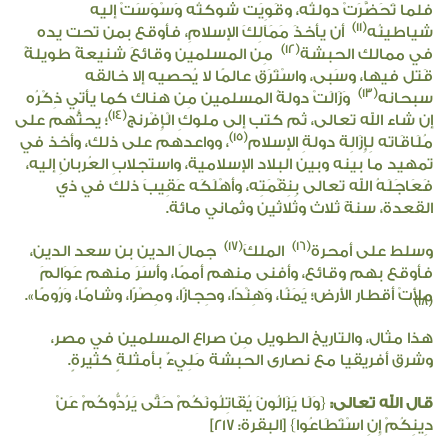
فلما تَحَضَّرَتْ دولتُه، وقَوِيَت شوكتُه وَسْوَسَتْ إليه
(11)
شياطينُه
أن يأخذَ مَمَاَلِكَ الإسلامِ، فأوقع بمن تحت يده
(12)
في ممالك الحبشة
مِن المسلمين وقائعَ شنيعةً طويلةً
قَتل فيها، وسَبى، واسْتَرَق عالمًا لا يُحصيه إلا خالقه
(13)
سبحانه
وَزَالَتْ دولةُ المسلمين مِن هناك كما يأتي ذِكْرُه
(14)
إن شاء الله تعالى، ثم كتب إلى ملوكِ الْإِفْرنج
؛ يحثُّهم على
(15)
مُلَاقَاته لِإِزَالِة دولةِ الإسلام
، وواعدهم على ذلك، وأخذ في
تمهيد ما بينه وبين البلاد الإسلامية، واستجلابِ العُربانِ إليه،
فَعَاجَلَهُ الله تعالى بِنِقْمَتِه، وأهْلَكَه عَقِيبَ ذلك في ذي
القعدة، سنةَ ثلاث وثلاثين وثماني مائة.
(17)
(16)
وسلط على أمحرة
الملكَ
جمالَ الدين بن سعد الدين،
فأوقع بهم وقائع، وأفنى منهم أممًا، وأَسَرَ منهم عَوَالمَ
ملأتْ أقطار الأرض؛ يَمَنًا، وَهِنْدًا، وحِجازًا، ومِصْرًا، وشامًا، وَرُومًا».
(18)
هذا مثال، والتاريخ الطويل مِن صراع المسلمين في مصر،
وشرق أفريقيا مع نصارى الحبشة مَلِيءٌ بأمثلةٍ كثيرةٍ.
قال الله تعالى:
{
وَلَا يَزَالُونَ يُقَاتِلُونَكُمْ حَتَّى يَرُدُّوكُمْ عَنْ
دِينِكُمْ إِنِ اسْتَطَاعُوا
} [البقرة: ٢١٧]