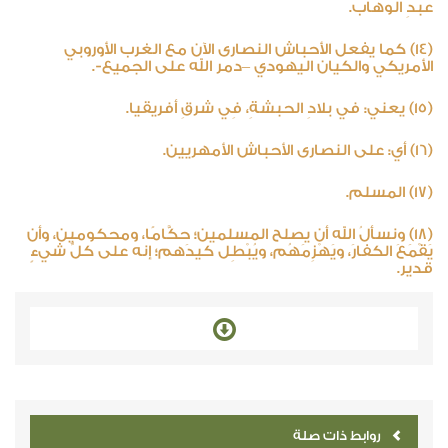
عبدِ الوهاب.
(14) كما يفعل الأحباش النصارى الآن مع الغرب الأوروبي
الأمريكي والكيان اليهودي –دمر الله على الجميع-.
(15) يعني: في بلادِ الحبشةِ، فِي شرقِ أفريقيا.
(16) أي: على النصارى الأحباش الأمهريين.
(17) المسلم.
(18) ونسألُ الله أن يصلح المسلمين؛ حكَّامًا، ومحكومين، وأن
يَقْمَعَ الكفارَ، ويَهْزِمَهُم، ويُبْطِل كيدَهم؛ إنه على كلِّ شيءٍ
قدير.
روابط ذات صلة