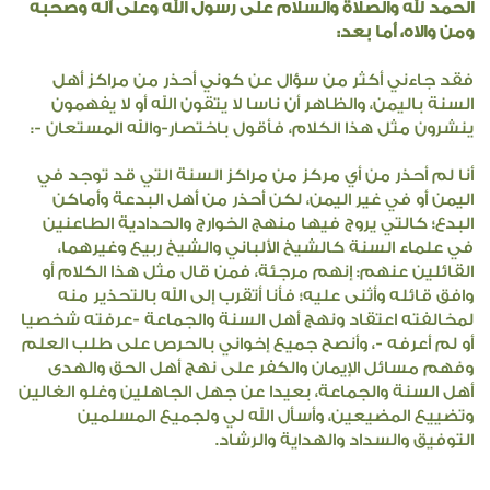
الحمد لله والصلاة والسلام على رسول الله وعلى آله وصحبه
ومن والاه، أما بعد:
فقد جاءني أكثر من سؤال عن كوني أحذر من مراكز أهل
السنة باليمن، والظاهر أن ناسا لا يتقون الله أو لا يفهمون
ينشرون مثل هذا الكلام، فأقول باختصار-والله المستعان -:
أنا لم أحذر من أي مركز من مراكز السنة التي قد توجد في
اليمن أو في غير اليمن، لكن أحذر من أهل البدعة وأماكن
البدع؛ كالتي يروج فيها منهج الخوارج والحدادية الطاعنين
في علماء السنة كالشيخ الألباني والشيخ ربيع وغيرهما،
القائلين عنهم: إنهم مرجئة، فمن قال مثل هذا الكلام أو
وافق قائله وأثنى عليه؛ فأنا أتقرب إلى الله بالتحذير منه
لمخالفته اعتقاد ونهج أهل السنة والجماعة -عرفته شخصيا
أو لم أعرفه -، وأنصح جميع إخواني بالحرص على طلب العلم
وفهم مسائل الإيمان والكفر على نهج أهل الحق والهدى
أهل السنة والجماعة، بعيدا عن جهل الجاهلين وغلو الغالين
وتضييع المضيعين، وأسأل الله لي ولجميع المسلمين
التوفيق والسداد والهداية والرشاد.