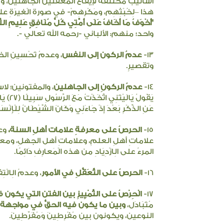
أساليبَ مختلفة لإيقاع المغفلين الجاهلين، ومر
هذا –لِخُبْثِهِم، ومَكْرِهِمْ- في صورة الْغيرَ
"أَخْوَفُ مَا أَخَافُ عَلَى أُمَّتِي كُلُّ مُنَافِقٍ عَلِيمِ الل
واحد؛ منهم: الألباني -رحمه الله تعالي -.
13-
عدمُ الركون إلى النفس
، وعدمُ تَحْسِينِ ال
وتقصيرٍ.
14-
عدمُ الركونِ إلى الجاهلين
، والمفتونين؛ لاسيم
عَنِ الذِّكْرِ بَعْدَ إِذْ جَاءَنِي وَكَانَ الشَّيْطَانُ لِلْإِنْسَ
15-
الحرصُ على معرفةِ علامات أهلِ السنة،
وعل
علاماتِ أهلِ العلمِ، وعلاماتِ أهل الجهلِ، ومعرف
المرءُ على الِازْدِيَادِ من هذه الْمَعارِفِ دَائِمًا.
16-
الحرصُ على التَّعَقُّلِ في الأمور
، وعدمُ الِالْتِفَ
17-
الْحِرْصُ على التَّمْيِيزِ بين الفتن التي يكون في
مُتَبَادَل،
وبين ما يكون فيه الحقُّ في مواجهة 
النوعين، ويكونون بين مُفْرِطِينَ وَمُفَرِّطِينَ.