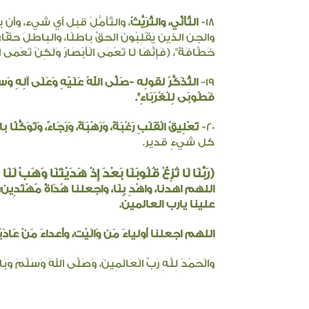
18-
التَّأَنِّي، والتَّرَيُّثُ
، والتَّأَمُّلُ قبل أي شيء، وأ
والجن الذين يَقْلِبُونَ الحقَّ باطلًا، والباطلَ حَقًّا؛ ك
خَطَّافَةٌ"، (فَإِنَّهَا لَا تَعْمَى الْأَبْصَارُ وَلَكِنْ تَعْمَى
19-
التَّذَكُّرُ لقولِه -صَلَّى اللهُ عَلَيْهِ وَعَلَى آلِهِ وَسَ
فَطُوبَى لِلْغُرَبَاءِ".
20-
تَعْلِيقُ الْقَلْبِ رَغْبَةً، وَرَهْبَةً، وَرَجَاءً، وَتَوَكُّلًا ب
كل شيءٍ قدير.
(رَبَّنَا لَا تُزِغْ قُلُوبَنَا بَعْدَ إِذْ هَدَيْتَنَا وَهَبْ لَن
اللهم اهدنا، واهْدِ بِنَا، واجعلنا هُدَاةً مُهْتَدِين؛ غيرَ 
علينا يارب العالمين.
اللهم اجعلنا أولياءَ مَن وَالَيْت، وأعداءَ مَنْ عَادَ
وَالْحَمْدُ لِلَّهِ رَبِّ الْعَالَمِينَ، وَصَلَّى اللهُ وَسَلَّمَ وَبَ