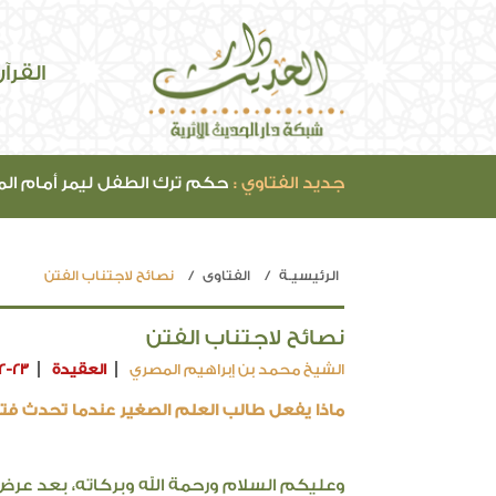
القرآ
جديد الفتاوي :
حكم ترك الطفل ليمر أمام ال
الرئيسيـة
الفتاوي
نصائح لاجتناب الفتن
نصائح لاجتناب الفتن
الشيخ محمد بن إبراهيم المصري
العقيدة
12-23
ماذا يفعل طالب العلم الصغير عندما تحدث فتن بي
وعليكم السلام ورحمة الله وبركاته، بعد عر