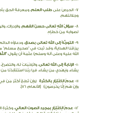
7- الحرصُ على
طلب العلم
، ومعرفةِ الحق بِأَد
وجلالتهم.
8-
سؤالُ اللهِ تعالى حسنَ الفهم
، والإدراك، وا
لصوابه مِنْ خَطَإِهِ.
9-
التوجُّهُ إلى الله تعالى بصدق
، ودعاؤُه الدا
يرزقَنا الهداية، وقد ثبت في "صحيح مسلم" م
الله عليه وعلى آله وسلم) علَّمَهُ أن يقول:
"اللَّ
10-
الإنابة إلى الله تعالى
، والْإخْبَاتُ لَه، والتضر
يشاء، وَيَهْدي من يشاء، فيا ربَّنا اسْتَنْقِذْنَا من
11-
عدمُ الِاغْتِرَارِ بالكثرة
وَإِنْ تُطِعْ أَكْثَرَ مَنْ فِي 
(
وَإِنْ هُمْ إِلَّا يَخْرُصُونَ)
[الأنعام: ١١٦].
12-
عدمُ الِاغْتِرَارِ بمجرد الصوت العالي
، وكثرةِ ا