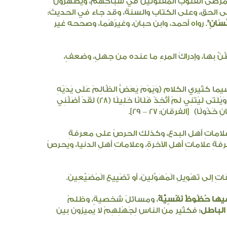
ضى القلوب المفتونين في شِبَاكِهِمْ، ويُظْهِرُونَ
ةِ على الحق، وعلى الكتاب والسنة، وقد جاء في الحديث:
ِّسَانِ"
. رواه أحمد، وابن حبان، وغيرُهُما، وصححه غير
ظَّنِّ بها، وإدراكُ المرءِ ما عنده من جهلٍ، وضعفٍ،
ا كثيري الكلام (وَيَوْمَ يَعَضُّ الظَّالِمُ عَلَى يَدَيْهِ
يَقُولُ يَالَيْتَنِي اتَّخَذْتُ مَعَ الرَّسُولِ سَبِيلًا (27) يَاوَيْلَتَى لَيْتَنِي لَمْ أَتَّخِذْ فُلَانًا خَلِيلًا (28) لَقَدْ أَضَلَّنِي
انِ خَذُولًا)
[الفرقان: ٢٧ – ٢٩].
اماتِ أهل البدع، وكذلك الحرصُ على معرفةِ
ةِ علاماتِ أهلِ الآخرةِ، وعلاماتِ أهلِ الدنيا، ويحرصُ
اتِ إلى تَهْوِيلِ الْمُهَوِّلِينَ، أو تَضْيِيعِ الْمُضَيِّعِينَ.
ها حُظُوظٌ نَفْسِيَّةٌ
، ومسائلُ شخصيةٍ، وظلمٌ
الباطل
؛ فكثير من الناس لِجَهْلِهِمْ لا يميزون بين