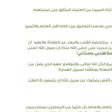
ِلَّتِهِ؛ لاسيما من العلماء المتَّفَقِ على إمامتهم
لوعي، وحسنَ التوفيقِ بين كلام أهل العلم، والتَّمْيِيزِ
ئم –مع إحضار القلب، والبعد عن الغفلة، واللهو- أن
ن حديث علي (رضي الله عنه)، أن رسول الله (صلى
هُمَّ اهْدِنِي، وسَدِّدْنِي".
عُ، مع الذُّلِّ لله تعالى، والتواضع؛ فهو الذي يُضِلّ من
 الضلالة، ووفِّقْنَا لسبيل الهداية.
الْأَرْضِ يُضِلُّوكَ عَنْ سَبِيلِ اللَّهِ إِنْ يَتَّبِعُونَ إِلَّا الظَّنَّ
لكلام، والعلمُ بأن كثيرًا من الْمُبْطِلِينَ يستخدمون