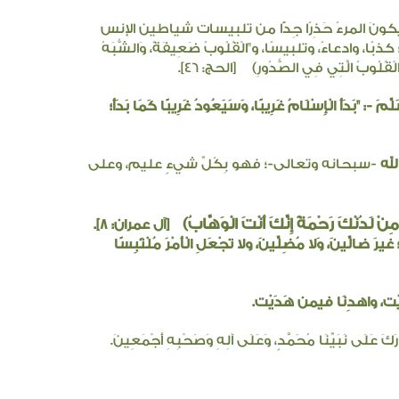
ن يكونَ المرءُ حَذِرًا جِدًّا من تلبيسات شياطين الإنس
ذبًا، وادعاءً، وتلبيسًا، و"الْقُلُوبُ ضَعِيفَةٌ، وَالشُّبَهُ
 الْقُلُوبُ الَّتِي فِي الصُّدُورِ)
[الحج: ٤٦].
لَّمَ -:
"بَدَأَ الْإِسْلَامُ غَرِيبًا، وَسَيَعُودُ غَرِيبًا كَمَا بَدَأَ؛
الله
-سبحانه وتعالى-؛ فهو بِكُلِّ شيءٍ عليم، وعلى
َا مِنْ لَدُنْكَ رَحْمَةً إِنَّكَ أَنْتَ الْوَهَّابُ)
[آل عمران: ٨].
ضالِّينَ، وَلا مُضِلِّينَ، ولا تجْعَلِ الْأَمْرَ مُلْتَبِسًا
يْت، واهدِنَا فيمن هَدَيْت.
ارَكَ عَلَى نَبَيِّنَا مُحَمَّدٍ، وَعَلَى آلِهِ وَصَحْبِهِ أَجْمَعِينَ.