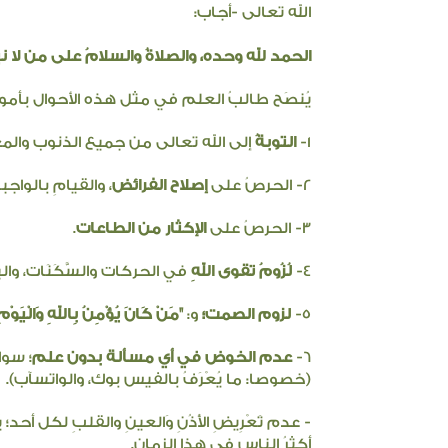
الله تعالى -أجاب:
الحمد لله وحده، والصلاةُ والسلامُ على من لا نب
يُنصَح طالبُ العلم في مثل هذه الأحوال بأمور
1-
التوبةُ
إلى الله تعالى من جميع الذنوب والم
2- الحرصُ على
إصلاح الفرائض
، والقيامِ بالواجب
3- الحرصُ على
الإكثار من الطاعات
.
4-
لُزُومُ تقوى اللهِ
في الحركات والسَّكَنَات، والب
5-
لزوم الصمت؛
و:
"مَنْ كَانَ يُؤْمِنُ بِاللهِ وَالْيَوْمِ ا
6-
عدم الخوض في أي مسألة بدون علم
؛ سوا
(خصوصا: ما يُعْرَفُ بالفيس بوك، والواتسآب).
- عدم تَعْرِيضِ الأُذُنِ وَالعينِ والقلبِ لكل أحد
أكثرُ الناس في هذا الزمان.