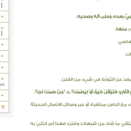
يَّ بعده، وعلى آلِه وصحبِه.
؛
منها:
عاصي.
ات.
عدُ عن التَّوَرُّطِ في شيء من الفتن.
خط
لْآخِرِ؛ فَلْيَقُلْ خَيْرًا، أَوْ لِيَصْمُتْ"
، و:
"مَنْ صَمَتَ نَجَا".
ء مع الناس مباشرة، أو عبر وسائل الاتصال الحديثة
؛ يُلْقِي ما شاء من شبهات، وفتن؛ فهذا أمر ابتُلِيَ به