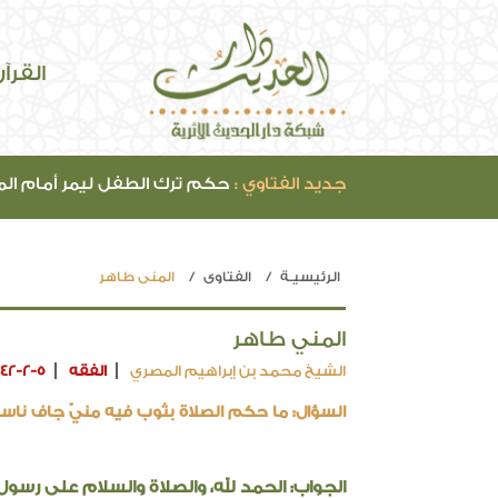
القرآ
جديد الفتاوي :
حكم ترك الطفل ليمر أمام ال
الرئيسيـة
الفتاوي
المني طاهر
المني طاهر
الشيخ محمد بن إبراهيم المصري
الفقه
442-2-5
السؤال: ما حكم الصلاة بثوب فيه منيّ جاف ناسي
الجواب: الحمد لله، والصلاة والسلام على رسول 