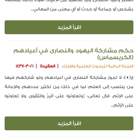
بشخص أو جماعة أو حدث أو أي معنى من المعاني...
اقرأ المزيد
حكم مشاركة اليهود والنصارى في أعيادهم
(الكريسماس)
اللجنة الدائمة للبحوث العلمية والإفتاء
العقيدة
1437-3-21
ج(♦): لا تجوز مشاركة النصارى في أعيادهم، ولو شاركهم فيها
من ينتسب إلى العلم؛ لما في ذلك من تكثير عددهم، والإعانة
على الإثم، قال تعالى: {وَتَعَاوَنُوا عَلَى الْبِرِّ وَالتَّقْوَى وَلا تَعَاوَنُوا
عَلَى الْإِثْمِ...
اقرأ المزيد