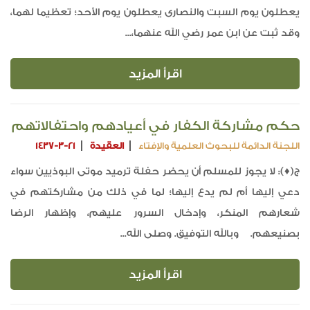
يعطلون يوم السبت والنصارى يعطلون يوم الأحد؛ تعظيما لهما،
وقد ثبت عن ابن عمر رضي الله عنهما،...
اقرأ المزيد
حكم مشاركة الكفار في أعيادهم واحتفالاتهم
اللجنة الدائمة للبحوث العلمية والإفتاء
العقيدة
1437-3-21
ج(♦): لا يجوز للمسلم أن يحضر حفلة ترميد موتى البوذيين سواء
دعي إليها أم لم يدع إليها؛ لما في ذلك من مشاركتهم في
شعارهم المنكر، وإدخال السرور عليهم، وإظهار الرضا
بصنيعهم. وبالله التوفيق. وصلى الله...
اقرأ المزيد