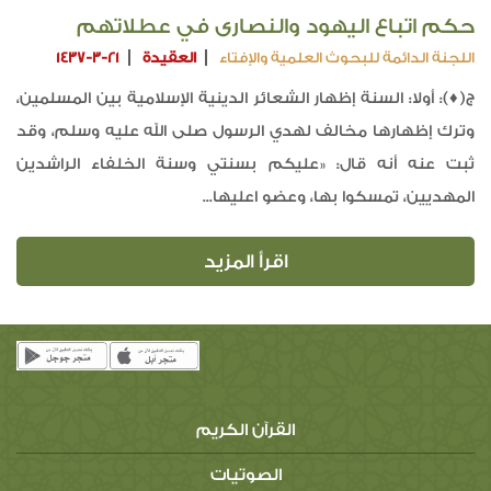
حكم اتباع اليهود والنصارى في عطلاتهم
اللجنة الدائمة للبحوث العلمية والإفتاء
العقيدة
1437-3-21
ج(♦): أولا: السنة إظهار الشعائر الدينية الإسلامية بين المسلمين،
وترك إظهارها مخالف لهدي الرسول صلى الله عليه وسلم، وقد
ثبت عنه أنه قال: «عليكم بسنتي وسنة الخلفاء الراشدين
المهديين، تمسكوا بها، وعضو اعليها...
اقرأ المزيد
القرآن الكريم
الصوتيات