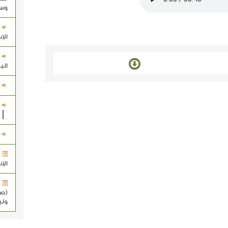
وس
الإ
الب
الإ
(صل
ولب