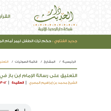
القرآ
جديد الفتاوي :
حكم ترك الطفل ليمر أمام ال
الرئيسيـة
المشايخ
قائمة الصوتيات
التعليق
التعليق على رسالة الإمام ابن باز في 
الشيخ محمد بن إبراهيم المصري
العقيدة
-3-12