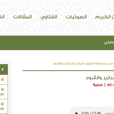
ن الكريم
الصوتيات
الفتاوي
المقالات
ال
مصلي
رب وعداوة اليهود إخوان الخنازير والقرود
زير والقرود
1440
خطبة
(ال
الأ