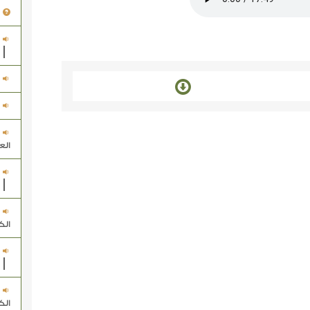
الع
الك
الك