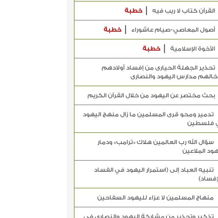
القرآن كتاب لا ريب فيه
خطبة
أصول المعاصي-صيام عاشوراء
خطبة
الأخوة الإسلامية
خطبة
تحذير الجهلة الحيارى من إفساد أولادهم
خالهم مدارس اليهود والنصارى
بحث مختصر عن اليهود من خلال القرآن الكريم
تدمير ومحو قرى المسلمين ما زال منهج اليهود
 فلسطين
سؤال الله رب العالمين هلاك «ترامب» ودمار
هود الملاعين
تنبيه العباد إلى (استمرار اليهود في الفساد
إفساد)
منهاج المسلمين لا عزاء لليهود السفاحين
تذكير وتحذير من مشاركة اليهود والنصارى في