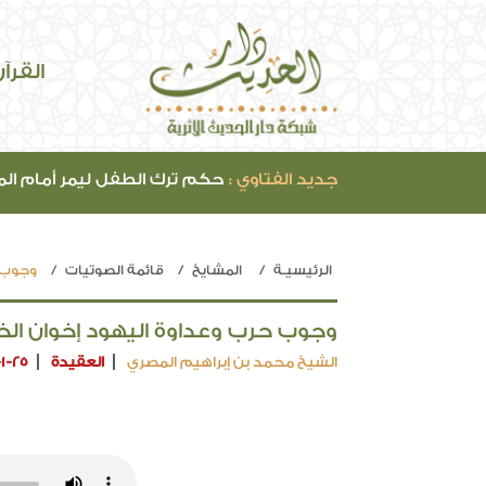
القرآ
جديد الفتاوي :
حكم ترك الطفل ليمر أمام ال
الرئيسيـة
المشايخ
قائمة الصوتيات
وجوب ح
وجوب حرب وعداوة اليهود إخوان الخنا
الشيخ محمد بن إبراهيم المصري
العقيدة
-1-25