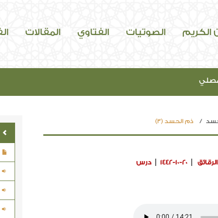
ن الكريم
الصوتيات
الفتاوي
المقالات
ال
مصلي
حسد
ذم الحسد (3)
لرقائق
1442-10-20
درس