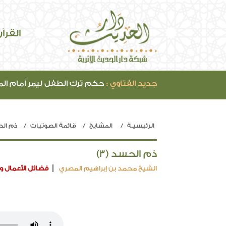
القرآ
جديد الفتاوي :
حكم ترك الطفل ليمر أمام ال
الرئيسيـة
المشايخ
قائمة الصوتيات
ذم ال
ذم الحسد (3)
الشيخ محمد بن إبراهيم المصري
فضائل الأعمال وا