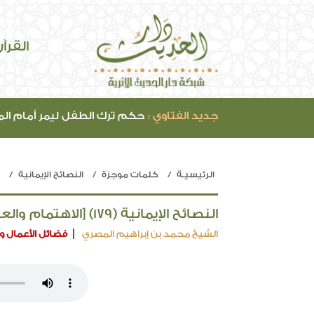
القرآ
جديد الفتاوي :
حكم ترك الطفل ليمر أمام ال
الرئيسيـة
كلمات موجزة
النصائح الإيمانية
النصائح الإيمانية (179) [الاهتمام والعناية بالقلوب]
الشيخ محمد بن إبراهيم المصري
فضائل الأعمال وا