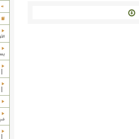
الأ
يسم
في 