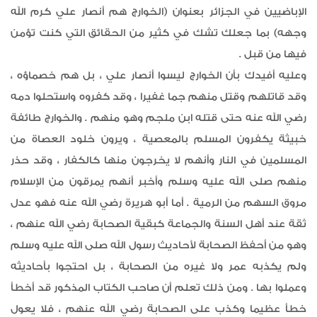
الإباضيين في الجزائر بعنوان (الخوارج هم أنصار علي كرم الله
وجهه) بما جعلك تشك في كثير من الحقائق التي كنت تؤمن
فيها من قبل .
وعليه أفيدك بأن الخوارج ليسوا أنصار علي ، بل هم خصماؤه ،
وقد قاتلهم وقتل منهم جما غفيرا ، وقد كفروه واستحلوا دمه
رضي الله عنه حتى قتله ابن ملجم وهو منهم . والخوارج طائفة
خبيثة يكفرون المسلم بالمعصية ، ويرون خلود العصاة من
المسلمين في النار وأنهم لا يخرجون منها كالكفار ، وقد حذر
منهم صلى الله عليه وسلم وأخبر أنهم يمرقون من الإسلام
مروق السهم من الرمية . أما أبو هريرة رضي الله عنه فهو عدل
ثقة عند أهل السنة والجماعة كبقية الصحابة رضي الله عنهم ،
وهو من أحفظ الصحابة لأحاديث رسول الله صلى الله عليه وسلم
ولم يكذبه عمر ولا غيره من الصحابة ، بل احتجوا بأحاديثه
وعملوا بها . ومن ذلك تعلم أن صاحب الكتاب المذكور قد أخطأ
خطأ عظيما وكذب على الصحابة رضي الله عنهم ، فلا يعول