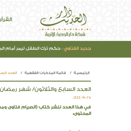
القرآ
جديد الفتاوي :
حكم ترك الطفل ليمر أمام ال
الرئيسيـة
قائمة المذكرات الفقهية
العدد الساب
العدد السابع والثلاثون/ شهر رمضان 1444
1444-9-25
في هذا العدد ننشر كتاب (الصيام فتاوى ومس
المحتوى: