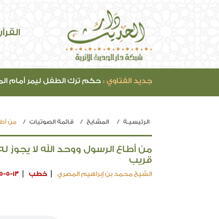
القرآ
جديد الفتاوي :
حكم ترك الطفل ليمر أمام ال
الرئيسيـة
المشايخ
قائمة الصوتيات
من أطا
من أطاع الرسول ووحد الله لا يجوز له
قريب
الشيخ محمد بن إبراهيم المصري
خطب
5-5-13