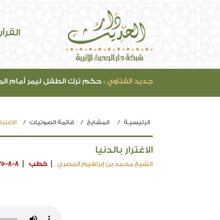
القرآ
جديد الفتاوي :
حكم ترك الطفل ليمر أمام ال
الرئيسيـة
المشايخ
قائمة الصوتيات
الاغترار
الاغترار بالدنيا
الشيخ محمد بن إبراهيم المصري
خطب
35-8-8