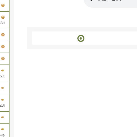
الأ
عدا
الف
وسل