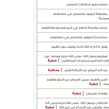
حكم حضور احتفالات النصارى
مشابهة اليهود والنصارى في عطلتهم
سبوعية
حكم مشاركة الكفار في أعيادهم واحتفالاتهم
حكم اتباع اليهود والنصارى في عطلاتهم
يقول لا إله إلا الله لكنه يطوف حول القبور
تعظيم رسول الله -صلى الله عليه وسلم- بين
وات الكافرين ومزايدات المنافقين
خطبة
من الدر المروي عن الإمام الثوري
محاضرة
الكبر والعناد سبيل الإعراض عن الحق وإظهار
ساد
خطبة
إنهم لا يعجزون
خطبة
الاحتفال برسول الله -صلى الله عليه وعلى آله
م- والنهي عن الابتداع في دين الله
خطبة